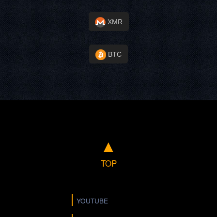
XMR
BTC
▲
TOP
YOUTUBE