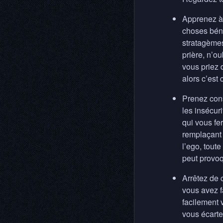
Apprenez à 
choses béné
stratagèmes
prière, n’ou
vous priez 
alors c’est 
Prenez consc
les insécuri
qui vous fe
remplaçant 
l’ego, tout
peut provoq
Arrêtez de 
vous avez f
facilement 
vous écarte