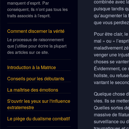
combinée avec la 
manquent d’esprit. Par
puisque tandis qu
conséquent, ils n’ont pas tous les
qu’augmenter la 
traits associés à l’esprit.
que vous perdiez 
Comment discerner la vérité
Pour être clair, 
Le processus de raisonnement
mal » ou « l’espr
que j’utilise pour écrire la plupart
maladivement zélé
des articles sur ce site.
venger une injus
choses se vantent
Introduction à la Matrice
Évidemment, ce mo
holiste, ou refuse
Conseils pour les débutants
vantant le secon
La maîtrise des émotions
Quelque chose d’
vies. Ils se mett
S'ouvrir les yeux sur l'influence
extraterrestre
Quelles sortes d
massive de filatu
Le piège du dualisme combatif
surveillance ou d
traumatiques et c