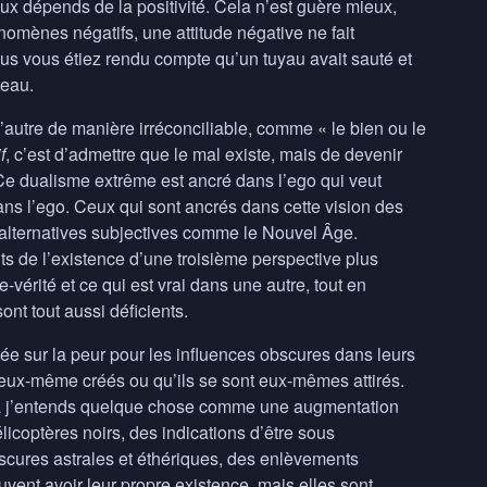
ux dépends de la positivité. Cela n’est guère mieux,
nomènes négatifs, une attitude négative ne fait
s vous étiez rendu compte qu’un tuyau avait sauté et
’eau.
l’autre de manière irréconciliable, comme « le bien ou le
f
, c’est d’admettre que le mal existe, mais de devenir
 Ce dualisme extrême est ancré dans l’ego qui veut
s l’ego. Ceux qui sont ancrés dans cette vision des
es alternatives subjectives comme le Nouvel Âge.
s de l’existence d’une troisième perspective plus
-vérité et ce qui est vrai dans une autre, tout en
t tout aussi déficients.
e sur la peur pour les influences obscures dans leurs
t eux-même créés ou qu’ils se sont eux-mêmes attirés.
la j’entends quelque chose comme une augmentation
icoptères noirs, des indications d’être sous
bscures astrales et éthériques, des enlèvements
uvent avoir leur propre existence, mais elles sont