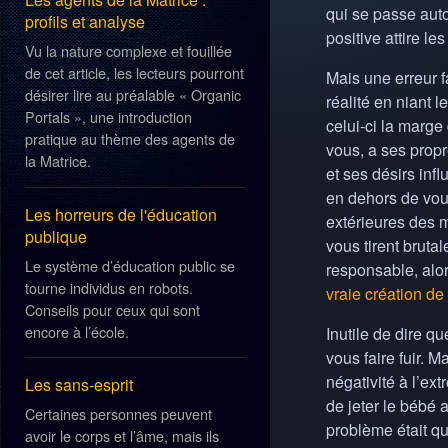
qui se passe auto
profils et analyse
positive attire l
Vu la nature complexe et fouillée
de cet article, les lecteurs pourront
Mais une erreur f
désirer lire au préalable « Organic
réalité en niant 
Portals », une introduction
celui-ci la marge
pratique au thème des agents de
vous, a ses propr
la Matrice.
et ses désirs inf
en dehors de vou
Les horreurs de l'éducation
extérieures des 
publique
vous tirent bruta
Le système d’éducation public se
responsable, alor
tourne individus en robots.
vraie création de 
Conseils pour ceux qui sont
encore à l’école.
Inutile de dire q
vous faire fuir. M
négativité à l’ex
Les sans-esprit
de jeter le bébé 
Certaines personnes peuvent
problème était qu
avoir le corps et l’âme, mais ils