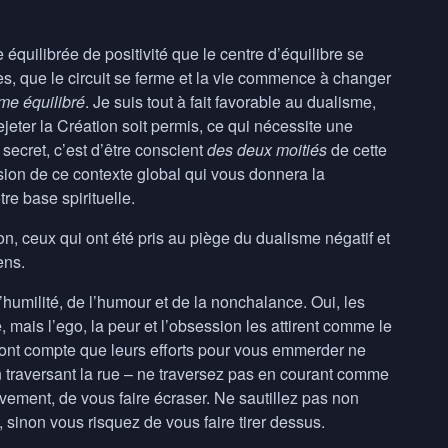
quilibrée de positivité que le centre d’équilibre se
es, que le circuit se ferme et la vie commence à changer
me équilibré
. Je suis tout à fait favorable au dualisme,
ejeter la Création soit permis, ce qui nécessite une
 secret, c’est d’être conscient
des deux moitiés
de cette
ion de ce contexte global qui vous donnera la
e base spirituelle.
on, ceux qui ont été pris au piège du dualisme négatif et
ens.
humilité, de l’humour et de la nonchalance. Oui, les
le, mais l’ego, la peur et l’obsession les attirent comme le
endront compte que leurs efforts pour vous emmerder ne
 traversant la rue – ne traversez pas en courant comme
ivement, de vous faire écraser. Ne sautillez pas non
 sinon vous risquez de vous faire tirer dessus.