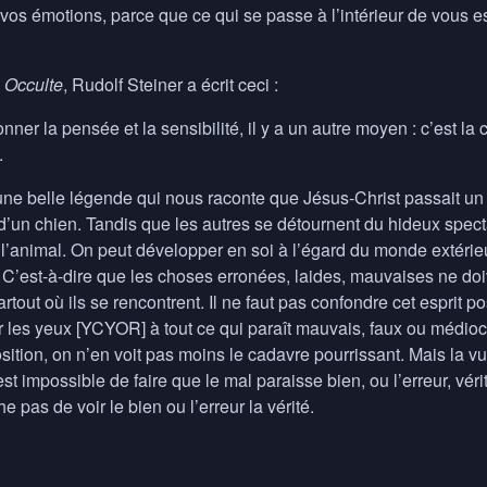
vos émotions, parce que ce qui se passe à l’intérieur de vous e
 Occulte
, Rudolf Steiner a écrit ceci :
nner la pensée et la sensibilité, il y a un autre moyen : c’est la
.
 une belle légende qui nous raconte que Jésus-Christ passait un
d’un chien. Tandis que les autres se détournent du hideux spect
l’animal. On peut développer en soi à l’égard du monde extérie
C’est-à-dire que les choses erronées, laides, mauvaises ne doiv
artout où ils se rencontrent. Il ne faut pas confondre cet esprit p
 les yeux [YCYOR] à tout ce qui paraît mauvais, faux ou médiocr
ition, on n’en voit pas moins le cadavre pourrissant. Mais la v
 est impossible de faire que le mal paraisse bien, ou l’erreur, vér
 pas de voir le bien ou l’erreur la vérité.