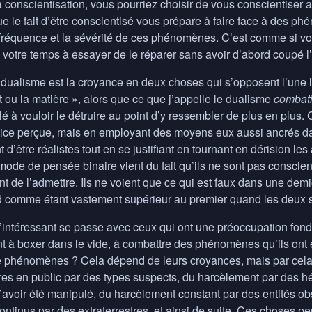
conscientisation, vous pourriez choisir de vous conscientiser a
e le fait d’être conscientisé vous prépare à faire face à des phé
fréquence et la sévérité de ces phénomènes. C’est comme si vou
votre temps à essayer de le réparer sans avoir d’abord coupé l
le dualisme est la croyance en deux choses qui s’opposent l’une 
it ou la matière », alors que ce que j’appelle le dualisme
combati
 à vouloir le détruire au point d’y ressembler de plus en plus.
tice perçue, mais en employant des moyens eux aussi ancrés dan
 d’être réalistes tout en se justifiant en tournant en dérision l
de de pensée binaire vient du fait qu’ils ne sont pas conscient
nt de l’admettre. Ils ne voient que ce qui est faux dans une demie
d comme étant vastement supérieur au premier quand les deux son
intéressant se passe avec ceux qui ont une préoccupation fondé
ent à boxer dans le vide, à combattre des phénomènes qu’ils on
e phénomènes ? Cela dépend de leurs croyances, mais par ce
res en public par des types suspects, du harcèlement par des hél
’avoir été manipulé, du harcèlement constant par des entités o
ontinus par des extraterrestres, et ainsi de suite. Ces choses pe