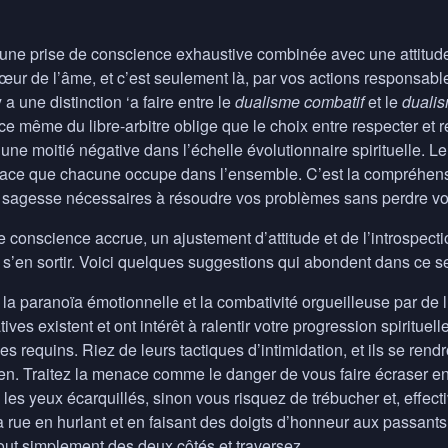
une prise de conscience exhaustive combinée avec une attitude é
œur de l’âme, et c’est seulement là, par vos actions responsabl
y a une distinction ‘a faire entre le
dualisme combatif
et le
dualis
ce même du libre-arbitre oblige que le choix entre respecter et r
 une moitié négative dans l’échelle évolutionnaire spirituelle. Le
 place que chacune occupe dans l’ensemble. C’est la compréhens
a sagesse nécessaires à résoudre vos problèmes sans perdre votr
 conscience accrue, un ajustement d’attitude et de l’introspecti
s’en sortir. Voici quelques suggestions qui abondent dans ce s
a paranoïa émotionnelle et la combativité orgueilleuse par de l’
ives existent et ont intérêt à ralentir votre progression spirituel
 les requins. Riez de leurs tactiques d’intimidation, et ils se r
en. Traitez la menace comme le danger de vous faire écraser en
 les yeux écarquillés, sinon vous risquez de trébucher et, effect
a rue en hurlant et en faisant des doigts d’honneur aux passants,
out simplement des deux côtés et traversez…