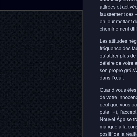
attirées et activé
faussement ces 
en leur mettant d
cheminement diffi
Les attitudes né
fréquence des fau
qu’attirer plus 
défaire de votre 
son propre gré s’
dans l’œuf.
Quand vous êtes c
de votre innocenc
peut que vous pass
pute ! »), l’acce
Nouvel Âge se tro
manque à la cons
positif de la réali