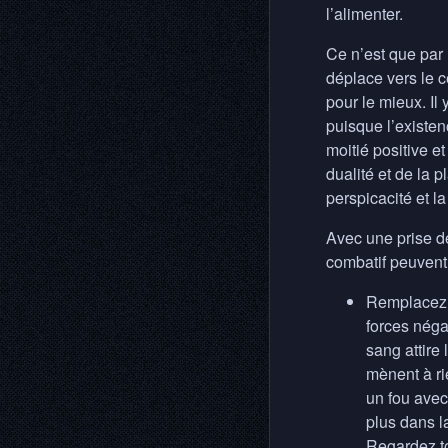
l’alimenter.
Ce n’est que par 
déplace vers le c
pour le mieux. Il 
puisque l’existen
moitié positive et
dualité et de la
perspicacité et l
Avec une prise de
combatif peuvent 
Remplacez l
forces négat
sang attire
mènent à ri
un fou avec
plus dans l
Regardez t