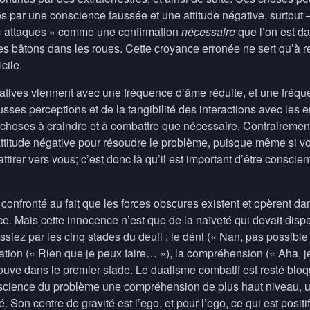
es par une conscience faussée et une attitude négative, surtout – 
« attaques » comme une confirmation
nécessaire
que l’on est da
es bâtons dans les roues. Cette croyance erronée ne sert qu’à r
cile.
gatives viennent avec une fréquence d’âme réduite, et une fréq
sses perceptions et de la tangibilité des interactions avec les en
de choses à craindre et à combattre que nécessaire. Contrairem
attitude négative pour résoudre le problème, puisque même si v
attirer vers vous; c’est donc là qu’il est important d’être consc
onfronté au fait que les forces obscures existent et opèrent da
e. Mais cette innocence n’est que de la naïveté qui devait dispar
iez par les cinq stades du deuil : le déni (« Nan, pas possible ! 
ptation (« Rien que je peux faire… »), la compréhension (« Aha, 
uve dans le premier stade. Le dualisme combatif est resté bloqué
cience du problème une compréhension de plus haut niveau, une 
té. Son centre de gravité est l’ego, et pour l’ego, ce qui est positif