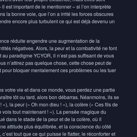
il est important de le mentionner – si l’on interprète
ns la bonne voie, que l’on a irrité les forces obscures
endre encore plus turbulent ce qui est déjà devenu un
uence réduite engendre une augmentation de la
tités négatives. Alors, la peur et la combativité ne font
ent au paradigme
YCYOR
, il n’est pas suffisant de vous
ous n’attirez pas quelque chose, cette chose peut de
ient pour bloquer mentalement ces problèmes ou les tuer
ns votre vie et dans ce monde, vous perdez une partie
aître tôt ou tard, alors bon débarras. Néanmoins, ils se
»), la peur (« Oh mon dieu ! »), la colère (« Ces fils de
je vois tout maintenant ! »). La pensée magique du
 dans le stade de la peur et de la colère, où il
attitude plus équilibrée, et la conscience du côté
, c’est tout que ce qui puisse le flatter, le réconforter et