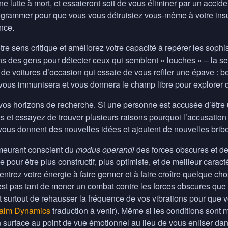
 lutte à mort, et essaieront soit de vous éliminer par un acciden
grammer pour que vous vous détruisiez vous-même à votre insu, 
nce.
tre sens critique et améliorez votre capacité à repérer les sophi
ons des gens pour détecter ceux qui semblent « louches » – la s
de voitures d’occasion qui essaie de vous refiler une épave : b
vous immunisera et vous donnera le champ libre pour explorer 
vos horizons de recherche. Si une personne est accusée d’être u
ns et essayez de trouver plusieurs raisons pourquoi l’accusatio
 vous donnent des nouvelles idées et ajoutent de nouvelles brib
meurant conscient du
modus operandi
des forces obscures et de 
de pour être plus constructif, plus optimiste, et de meilleur cara
ntrez votre énergie à faire germer et à faire croître quelque cho
n’est pas tant de mener un combat contre les forces obscures que
st surtout de rehausser la fréquence de vos vibrations pour que 
alm Dynamics
traduction à venir). Même si les conditions sont m
n surface au point de vue émotionnel au lieu de vous enliser dans