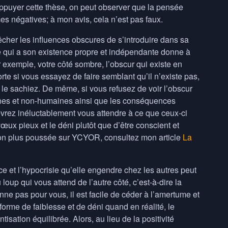
 appuyer cette thèse, on peut observer que la pensée
ces négatives; à mon avis, cela n’est pas faux.
cher les influences obscures de s’introduire dans sa
 ce qui a son existence propre et indépendante donne à
 exemple, votre côté sombre, l’obscur qui existe en
rte si vous essayez de faire semblant qu’il n’existe pas,
le sachiez. De même, si vous refusez de voir l’obscur
aines et non-humaines ainsi que les conséquences
vrez inéluctablement vous attendre à ce que ceux-ci
œux pieux et le déni plutôt que d’être conscient et
sion plus poussée sur
YCYOR
, consultez mon article
La
ce et l’hypocrisie qu’elle engendre chez les autres peut
 loup qui vous attend de l’autre côté, c’est-à-dire la
nne pas pour vous, il est facile de céder à l’amertume et
forme de faiblesse et de déni quand en réalité, le
sation équilibrée. Alors, au lieu de la positivité