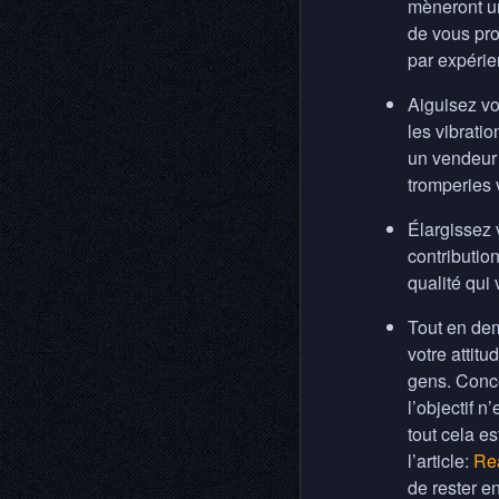
mèneront une
de vous pro
par expérie
Aiguisez vo
les vibrati
un vendeur 
tromperies 
Élargissez 
contributio
qualité qui
Tout en de
votre attitu
gens. Conce
l’objectif 
tout cela e
l’article:
Re
de rester e