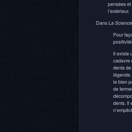
pensées et 
l’extérieur.
Dans
La Science
Pour faço
positivité
Il existe
cadavre 
dents de 
légende. 
le bien p
de fermer
décompos
dents. Il
n’empêche