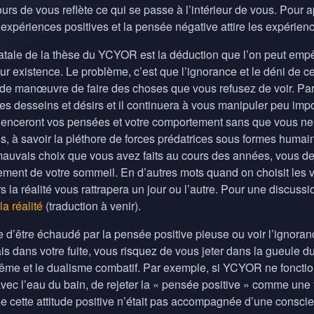
urs de vous reflète ce qui se passe à l’intérieur de vous. Pour
es expériences positives et la pensée négative attire les expérien
atale de la thèse du
YCYOR
est la déduction que l’on peut empê
leur existence. Le problème, c’est que l’ignorance et le déni de
 de manœuvre de faire des choses que vous refusez de voir. Par
es desseins et désirs et il continuera à vous manipuler peu impo
luenceront vos pensées et votre comportement sans que vous ne 
s, à savoir la pléthore de forces prédatrices sous formes hum
mauvais choix que vous avez faits au cours des années, vous de
lement de votre sommeil. En d’autres mots quand on choisit les v
s la réalité vous rattrapera un jour ou l’autre. Pour une discus
la réalité
(traduction à venir).
ue d’être échaudé par la pensée positive pieuse ou voir l’ignoran
ais dans votre fuite, vous risquez de vous jeter dans la gueule du
trême et le dualisme combatif. Par exemple, si
YCYOR
ne fonctio
avec l’eau du bain, de rejeter la « pensée positive » comme une 
e cette attitude positive n’était pas accompagnée d’une conscienti