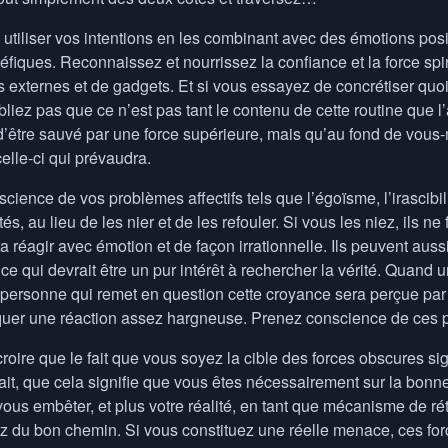
utiliser vos intentions en les combinant avec des émotions posit
fiques. Reconnaissez et nourrissez la confiance et la force sp
 externes et de gadgets. Et si vous essayez de concrétiser quo
bliez pas que ce n’est pas tant le contenu de cette routine que l’
d’être sauvé par une force supérieure, mais qu’au fond de vous-m
celle-ci qui prévaudra.
ience de vos problèmes affectifs tels que l’égoïsme, l’irascibilit
tés, au lieu de les nier et de les refouler. Si vous les niez, ils 
ra réagir avec émotion et de façon irrationnelle. Ils peuvent aus
ce qui devrait être un pur intérêt à rechercher la vérité. Quand 
e personne qui remet en question cette croyance sera perçue pa
uer une réaction assez hargneuse. Prenez conscience de ces pr
croire que le fait que vous soyez la cible des forces obscures s
ait, que cela signifie que vous êtes nécessairement sur la bonn
vous embêter, et plus votre réalité, en tant que mécanisme de rét
z du bon chemin. Si vous constituez une réelle menace, ces fo