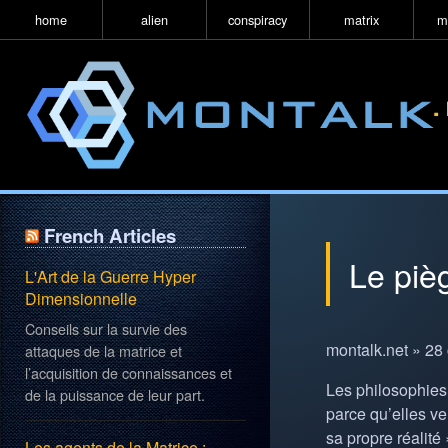
home
alien
conspiracy
matrix
m
French Articles
Le piè
L'Art de la Guerre Hyper
Dimensionnelle
Conseils sur la survie des
montalk.net » 28
attaques de la matrice et
l’acquisition de connaissances et
Les philosophies 
de la puissance de leur part.
parce qu’elles ve
sa propre réalité 
Les agents de la Matrice :