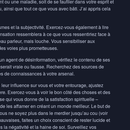
t ou une maladie, soit de se faufiler dans votre esprit et
ainsi que tout ce que vous avec bâti. J’ai appris cela
smes et la subjectivité. Exercez-vous également à lire
ensation ressemblera à ce que vous ressentiriez face à
eau parleur, mais louche. Vous sensibiliser aux
des voies plus prometteuses.
n agent de désinformation, vérifiez le contenu de ses
n serait vraie ou fausse. Recherchez des sources de
es de connaissances à votre arsenal.
leur influence sur vous et votre entourage, ajustez
ctère. Exercez-vous à voir le bon côté des choses et des
se qui vous donne de la satisfaction spirituelle –
 de les affamer en créant un monde meilleur. Le but de
vous ne soyez plus dans le merdier jusqu’au cou (voir
auvaises, faites un choix conscient de rester lucide et
 la négativité et la haine de soi. Surveillez vos