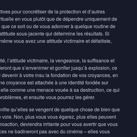
ives pour concrétiser de la protection et d’autres
irituelle en vous plutôt que de dépendre uniquement de
i que ce soit ou de vous adonner à quelque routine de
attitude sous-jacente qui détermine les résultats. Si
ême vous avez une attitude victimaire et défaitiste,
é, l’attitude victimaire, la vengeance, la suffisance et
ne feront que s’envenimer et gonfler jusqu’à explosion, ce
si devenir à votre insu la fondation de vos croyances, en
une croyance est attachée à une identité fondée sur
r elle comme une menace vouée à sa destruction, ce qui
oblèmes, et ensuite vous pourrez les gérer.
ignifie qu’elles se vengent de quelque chose de bien que
e voie. Non, plus vous vous égarez, plus elles peuvent
roaction, deviendra irritante pour vous avertir que vous
rces ne badineront pas avec du cinéma – elles vous