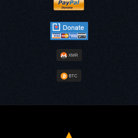
XMR
BTC
▲