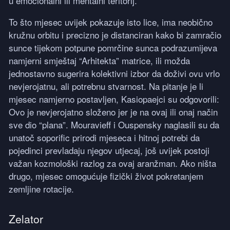
u emocionalni ili mentalni teritorij.
To što mjesec uvijek pokazuje isto lice, ima neobično
kružnu orbitu i precizno je distanciran kako bi zamračio
sunce tijekom potpune pomrčine sunca podrazumijeva
namjerni smještaj “Arhitekta” matrice, ili možda
jednostavno sugerira kolektivni izbor da doživi ovu vrlo
nevjerojatnu, ali potrebnu stvarnost. Na pitanje je li
mjesec namjerno postavljen, Kasiopaejci su odgovorili:
Ovo je nevjerojatno složeno jer je na ovaj ili onaj način
sve dio “plana”. Mouravieff i Ouspensky naglasili su da
unatoč soporific prirodi mjeseca i hitnoj potrebi da
pojedinci prevladaju njegov utjecaj, još uvijek postoji
važan kozmološki razlog za ovaj aranžman. Ako ništa
drugo, mjesec omogućuje fizički život pokretanjem
zemljine rotacije.
Zelator