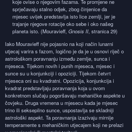
koje ovise o njegovim fazama. Te promjene ne
sprječavaju stalno odjek, zbog činjenice da
mjesec uvijek predstavlja isto lice zemlji, jer je
trajanje njegove rotacije oko sebe i oko našeg
planeta isto. (Mouravieff,
, stranica 29)
Gnosis II
Iako Mouravieff nije pojasnio na koji način lunarni
utjecaj varira s fazom, logično je da je u osnovi riječ o
astrološkom poravnanju između zemlje, sunca i
mjeseca. Tijekom novih i punih mjeseca, mjesec i
sunce su u konjunkciji i opoziciji. Tijekom četvrt
mjeseca oni su kvadratni. Opozicija, konjunkcija i
kvadrat predstavljaju poravnanja koja u ovom
konkretnom slučaju pogoršavaju mehaničke aspekte u
čovjeku. Druga vremena u mjesecu kada je mjesec
trino ili seksepilno sunce, uspostavlja se skladniji
astrološki aspekt. Ta poravnanja izazivaju mirnije
temperamente s mehaničkim utjecajem koji ne prelazi