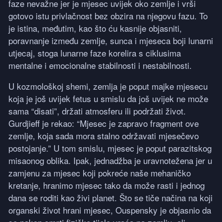
faze nevažne jer je mjesec uvijek oko zemlje i vrši
gotovo istu privlačnost bez obzira na njegovu fazu. To
je istina, međutim, kao što ću kasnije objasniti,
poravnanje između zemlje, sunca i mjeseca boji lunarni
utjecaj, stoga lunarne faze korelira s ciklusima
mentalne i emocionalne stabilnosti i nestabilnosti.
U kozmološkoj shemi, zemlja je poput majke mjesecu
koja je još uvijek fetus u smislu da još uvijek ne može
sama “disati”, držati atmosferu ili podržati život.
Gurdjieff je rekao: “Mjesec je zapravo fragment ove
zemlje, koja sada mora stalno održavati mjesečevo
postojanje.” U tom smislu, mjesec je poput parazitskog
misaonog oblika. Ipak, jednadžba je uravnotežena jer u
zamjenu za mjesec koji pokreće naše mehaničko
kretanje, hranimo mjesec tako da može rasti i jednog
dana se roditi kao živi planet. Što se tiče načina na koji
organski život hrani mjesec, Ouspensky je objasnio da