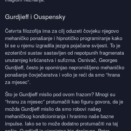
Gurdjieff i Ouspensky
Četvrta filozofija ima za cilj oduzeti čovjeku njegovo
mehaničko ponašanje i hipnotičko programiranje kako
bi se u njemu izgradila jezgra pojačane svijesti. To je
ezoterični sustav sastavljen od nepotpunih fragmenata
unutarnjeg kršćanstva i sufizma. Osnivač, Georges
Gurdjieff, često je opominjao nepromišljeno mehaničko
ponašanje čovječanstva i volio je reći da smo “hrana
za mjesec”.
Što je Gurdjieff mislio pod ovom frazom? Mnogi su
“hranu za mjesec” protumačili kao figuru govora, da je
možda Gurdjieff mislio da smo robovi našeg
mehaničkog kondicioniranja i hranimo naše bazne
impulse. Iako se to može dodatno protumačiti na taj
način, Gurdjieff je vjerojatno bio doslovan. Peter