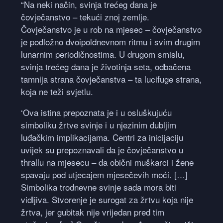
“Na neki način, svinja trećeg dana je
čovječanstvo – tekući znoj zemlje.
Čovječanstvo je u rob na mjesec – čovječanstvo
je podložno dvoipoldnevnom ritmu i svim drugim
lunarnim periodičnostima. U drugom smislu,
svinja trećeg dana je životinja seta, odbačena
tamnija strana čovječanstva – ta lucifuge strana,
koja ne teži svjetlu.
‘Ova istina prepoznata je i u osluškujuću
simboliku žrtve svinje i u njezinim dubljim
luđačkim implikacijama. Centri za inicijaciju
uvijek su prepoznavali da je čovječanstvo u
thrallu na mjesecu – da obični muškarci i žene
spavaju pod utjecajem mjesečevih moći. […]
Simbolika trodnevne svinje sada mora biti
vidljiva. Stvorenje je surogat za žrtvu koja nije
žrtva, jer gubitak nije vrijedan pred tim