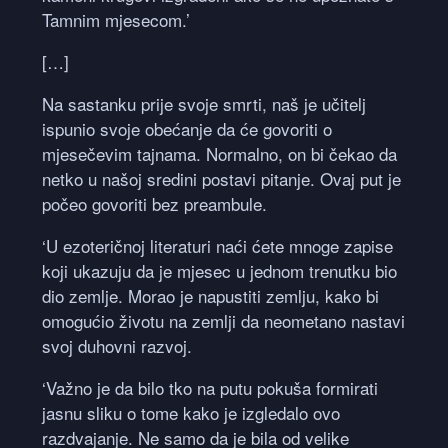
Tamnim mjesecom.’
[…]
Na sastanku prije svoje smrti, naš je učitelj
ispunio svoje obećanje da će govoriti o
mjesečevim tajnama. Normalno, on bi čekao da
netko u našoj sredini postavi pitanje. Ovaj put je
počeo govoriti bez preambule.
‘U ezoteričnoj literaturi naći ćete mnoge zapise
koji ukazuju da je mjesec u jednom trenutku bio
dio zemlje. Morao je napustiti zemlju, kako bi
omogućio životu na zemlji da neometano nastavi
svoj duhovni razvoj.
‘Važno je da bilo tko na putu pokuša formirati
jasnu sliku o tome kako je izgledalo ovo
razdvajanje. Ne samo da je bila od velike