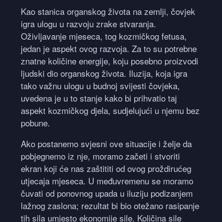
Kao stanica organskog života na zemlji, čovjek
igra ulogu u razvoju zrake stvaranja.
Oživljavanje mjeseca, tog kozmičkog fetusa,
jedan je aspekt ovog razvoja. Za to su potrebne
znatne količine energije, koju posebno proizvodi
ljudski dio organskog života. Iluzija, koja igra
tako važnu ulogu u budnoj svijesti čovjeka,
uvedena je u to stanje kako bi prihvatio taj
aspekt kozmičkog djela, sudjelujući u njemu bez
pobune.
Ako postanemo svjesni ove situacije i želje da
pobjegnemo iz nje, moramo začeti i stvoriti
ekran koji će nas zaštititi od ovog proždirućeg
utjecaja mjeseca. U međuvremenu se moramo
čuvati od ponovnog upada u iluziju podizanjem
lažnog zaslona; rezultat bi bio otežano rasipanje
tih sila umjesto ekonomije sile. Količina sile