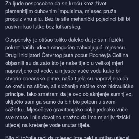
Za ljude nesposobne da se kreću kroz život
plemenitijim duhovnim impulsima, mjesec pruža
propulzivnu silu. Bez te sile mehanički pojedinci bili bi
pasivni kao lutke bez lutkarskog.
Ouspensky je otišao toliko daleko da je sam fizički
pokret naših udova omogućen zahvaljujući mjesecu.
Drugi inicijatori Četvrtog puta poput Rodneyja Collina
objasnili su da zato što je naše tijelo u velikoj mjeri
napravljeno od vode, a mjesec vuče vodu kako bi
stvorio oceanske plime, naša tijela su napravljena da
se kreću na slične, ali složenije načine kroz hidrauličke
principe. Iako smatram da je ovo objašnjenje sumnjivo,
uključio sam ga samo da bih bio potpun u svom
sažetku. Mjesečevo gravitacijsko polje jednako vuče
sve mase i nije dovoljno snažno da ima mjerljiv fizički
utjecaj na kretanje vode unutar tijela.
Bilo bi točnije reći da mjesec ima neki suptilan utjecaj