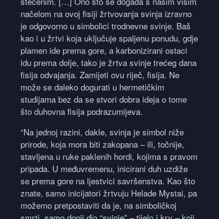
stečenim. […] Ono što se događa s našim višim
načelom na ovoj fisiji žrtvovanja svinja izravno
je odgovorno u simbolici trodnevne svinje. Baš
kao i u žrtvi koja uključuje spaljenu ponudu, gdje
plamen ide prema gore, a karbonizirani ostaci
idu prema dolje, tako je žrtva svinje trećeg dana
fisija odvajanja. Zamijeti ovu riječ, fisija. Ne
može se daleko dogurati u hermetičkim
studijama bez da se stvori dobra ideja o tome
što duhovna fisija podrazumijeva.
“Na jednoj razini, dakle, svinja je simbol niže
prirode, koja mora biti zakopana – ili, točnije,
stavljena u ruke paklenih hordi, kojima s pravom
pripada. U međuvremenu, inicirani duh uzdiže
se prema gore na ljestvici savršenstva. Kao što
znate, samo inicijatori žrtvuju Helade Mystai, pa
možemo pretpostaviti da je, na simboličkoj
smrti, samo donji dio “svinje” – tijelo i krv – koji