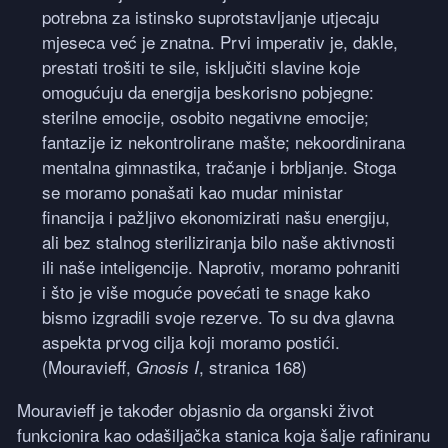
potrebna za istinsko suprotstavljanje utjecaju
mjeseca već je znatna. Prvi imperativ je, dakle,
prestati trošiti te sile, isključiti slavine koje
omogućuju da energija beskorisno pobjegne:
sterilne emocije, osobito negativne emocije;
fantazije iz nekontrolirane mašte; nekoordinirana
mentalna gimnastika, tračanje i brbljanje. Stoga
se moramo ponašati kao mudar ministar
financija i pažljivo ekonomizirati našu energiju,
ali bez stalnog steriliziranja bilo naše aktivnosti
ili naše inteligencije. Naprotiv, moramo pohraniti
i što je više moguće povećati te snage kako
bismo izgradili svoje rezerve. To su dva glavna
aspekta prvog cilja koji moramo postići.
(Mouravieff,
, stranica 168)
Gnosis I
Mouravieff je također objasnio da organski život
funkcionira kao odašiljačka stanica koja šalje rafiniranu