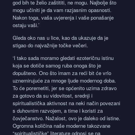
god bih te želio zaštititi, ne mogu. Najbolje što
mogu učiniti je da vam razjasnim opasnosti.
Nakon toga, vaša uvjerenja i vaše ponašanje
ostaju vaši.’
Gleda oko nas u lice, kao da ukazuje da je
stigao do najvažnije točke večeri.
‘I tako sada moramo gledati ezoteričnu istinu
koja se dotiče samog ruba onoga što je
dopušteno. Ono što imam za reći bit će vrlo
uznemirujuće za mnoge ljude modernog doba.
To će poremetiti, jer se općenito uzima zdravo
za gotovo da su vidovitost, srednji i
spiritualistička aktivnost na neki način povezani
s duhovnim razvojem, a time i koristi za
čovječanstvo. Nažalost, ovo je daleko od istine.
Ogromna količina naše moderne takozvane
“spiritualističke” literature odnosi se na