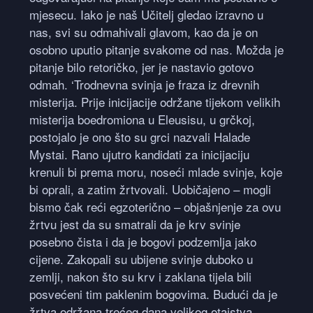
mjesecu. Iako je naš Učitelj gledao izravno u
nas, svi su odmahivali glavom, kao da je on
osobno uputio pitanje svakome od nas. Možda je
pitanje bilo retoričko, jer je nastavio gotovo
odmah. ‘Trodnevna svinja je fraza iz drevnih
misterija. Prije inicijacije održane tijekom velikih
misterija boedromiona u Eleusisu, u grčkoj,
postojalo je ono što su grci nazvali Halade
Mystai. Rano ujutro kandidati za inicijaciju
krenuli bi prema moru, noseći mlade svinje, koje
bi oprali, a zatim žrtvovali. Uobičajeno – mogli
bismo čak reći egzoterično – objašnjenje za ovu
žrtvu jest da su smatrali da je krv svinje
posebno čista i da je bogovi podzemlja jako
cijene. Zakopali su ubijene svinje duboko u
zemlji, nakon što su krv i zaklana tijela bili
posvećeni tim paklenim bogovima. Budući da je
žrtva održana trećeg dana velikog otajstva,