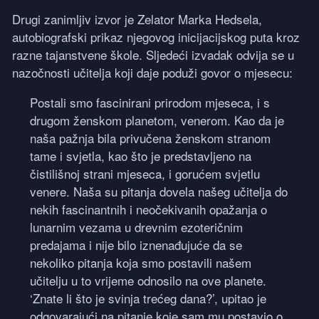
Drugi zanimljiv izvor je Zelator Marka Hedsela,
autobiografski prikaz njegovog inicijacijskog puta kroz
razne tajanstvene škole. Sljedeći izvadak odvija se u
nazočnosti učitelja koji daje poduži govor o mjesecu:
Postali smo fascinirani prirodom mjeseca, i s
drugom ženskom planetom, venerom. Kao da je
naša pažnja bila privučena ženskom stranom
tame i svjetla, kao što je predstavljeno na
čistilišnoj strani mjeseca, i gorućem svjetlu
venere. Naša su pitanja dovela našeg učitelja do
nekih fascinantnih i neočekivanih opažanja o
lunarnim vezama u drevnim ezoteričnim
predajama i nije bilo iznenađujuće da se
nekoliko pitanja koja smo postavili našem
učitelju u to vrijeme odnosilo na ove planete.
‘Znate li što je svinja trećeg dana?’, upitao je
odgovarajući na pitanje koje sam mu postavio o