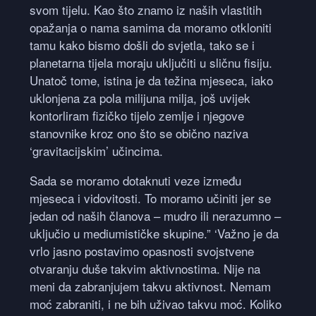
svom tijelu. Kao što znamo iz naših vlastitih
opažanja o nama samima da moramo otkloniti
tamu kako bismo došli do svjetla, tako se i
planetarna tijela moraju uključiti u sličnu fisiju.
Unatoč tome, istina je da težina mjeseca, iako
uklonjena za pola milijuna milja, još uvijek
kontorliram fizičko tijelo zemlje i njegove
stanovnike kroz ono što se obično naziva
‘gravitacijskim’ učincima.
Sada se moramo dotaknuti veze između
mjeseca i vidovitosti. To moramo učiniti jer se
jedan od naših članova – mudro ili nerazumno –
uključio u mediumističke skupine.” ‘Važno je da
vrlo jasno postavimo opasnosti svojstvene
otvaranju duše takvim aktivnostima. Nije na
meni da zabranjujem takvu aktivnost. Nemam
moć zabraniti, i ne bih uživao takvu moć. Koliko