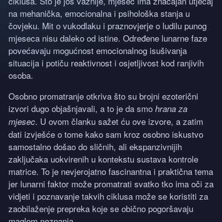
ciklusa. Što je još važnije, mjesec ima značajan utjecaj
na mehanička, emocionalna i psihološka stanja u
čovjeku. Mit o vukodlaku i praznovjerje o ludilu punog
mjeseca nisu daleko od istine. Određene lunarne faze
povećavaju mogućnost emocionalnog isušivanja
situacija i potiču reaktivnost i osjetljivost kod ranjivih
osoba.
Osobno promatranje otkriva što su brojni ezoterični
izvori dugo objašnjavali, a to je da smo
hrana za
. U ovom članku sažet ću ove izvore, a zatim
mjesec
dati izvješće o tome kako sam kroz osobno iskustvo
samostalno došao do sličnih, ali ekspanzivnijih
zaključaka uokvirenih u kontekstu sustava kontrole
matrice. To je nevjerojatno fascinantna i praktična tema
jer lunarni faktor može promatrati svatko tko ima oči za
vidjeti i poznavanje takvih ciklusa može se koristiti za
zaobilaženje prepreka koje se obično pogoršavaju
maglom neznanja.