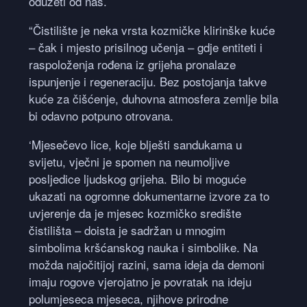
oduzeti od nas.
“Čistilište je neka vrsta kozmičke klirinške kuće
– čak i mjesto prisilnog učenja – gdje entiteti i
raspoloženja rođena iz grijeha pronalaze
ispunjenje i regeneraciju. Bez postojanja takve
kuće za čišćenje, duhovna atmosfera zemlje bila
bi odavno potpuno otrovana.
‘Mjesečevo lice, koje blješti sandukama u
svijetu, vječni je spomen na neumoljive
posljedice ljudskog grijeha. Bilo bi moguće
ukazati na ogromne dokumentarne izvore za to
uvjerenje da je mjesec kozmičko središte
čistilišta – doista je sadržan u mnogim
simbolima kršćanskog nauka i simbolike. Na
možda najočitijoj razini, sama ideja da demoni
imaju rogove vjerojatno je povratak na ideju
polumjeseca mjeseca, njihove prirodne