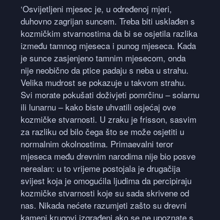
‘Osvijetljeni mjesec je, u određenoj mjeri,
duhovno zagrijan suncem. Treba biti usklađen s
kozmičkim stvarnostima da bi se osjetila razlika
između tamnog mjeseca i punog mjeseca. Kada
je sunce zasjenjeno tamnim mjesecom, onda
nije neobično da ptice padaju s neba u strahu.
Velika mudrost se pokazuje u takvom strahu.
Svi morate pokušati doživjeti pomrčinu – solarnu
ili lunarnu – kako biste uhvatili osjećaj ove
kozmičke stvarnosti. U zraku je frisson, sasvim
za razliku od bilo čega što se može osjetiti u
normalnim okolnostima. Primaevalni teror
mjeseca među drevnim narodima nije bio posve
nerealan: u to vrijeme postojala je drugačija
svijest koja je omogućila ljudima da percipiraju
kozmičke stvarnosti koje su sada skrivene od
nas. Nikada nećete razumjeti zašto su drevni
kameni krugovi izgrađeni ako se ne upoznate s