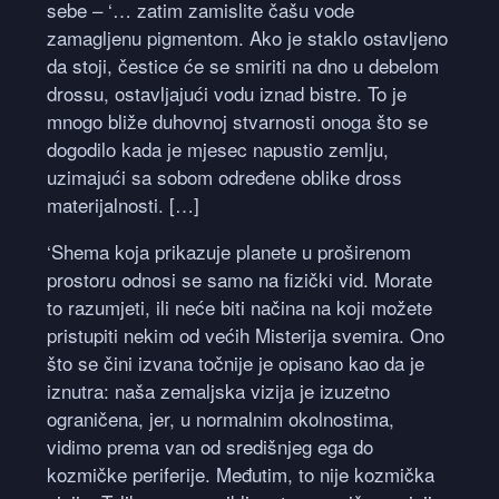
sebe – ‘… zatim zamislite čašu vode
zamagljenu pigmentom. Ako je staklo ostavljeno
da stoji, čestice će se smiriti na dno u debelom
drossu, ostavljajući vodu iznad bistre. To je
mnogo bliže duhovnoj stvarnosti onoga što se
dogodilo kada je mjesec napustio zemlju,
uzimajući sa sobom određene oblike dross
materijalnosti. […]
‘Shema koja prikazuje planete u proširenom
prostoru odnosi se samo na fizički vid. Morate
to razumjeti, ili neće biti načina na koji možete
pristupiti nekim od većih Misterija svemira. Ono
što se čini izvana točnije je opisano kao da je
iznutra: naša zemaljska vizija je izuzetno
ograničena, jer, u normalnim okolnostima,
vidimo prema van od središnjeg ega do
kozmičke periferije. Međutim, to nije kozmička