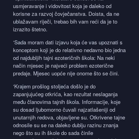
usmjeravanje i vidovitost koja je daleko od
korisne za razvoj čovječanstva. Doista, da ne
ublažavam riječi, trebao bih vam reći da je to
izrazito štetno.
‘Sada moram dati izjavu koja će vas upoznati s
konceptom koji je do relativno nedavno bio jedna
od najdubljih tajni ezoteričnih škola: Na neki
način mjesec je najveći problem ezoterične
predaje. Mjesec uopće nije onome što se čini.
‘Krajem prošlog stoljeća došlo je do
zapanjujućeg otkrića, kao rezultat neslaganja
među članovima tajnih škola. Informacije, koje
su dosad ljubomorno čuvali najzatlašeniji od
unutarnjih redova, objavljene su. Otkrivene tajne
odnosile su se na daleko dublju razinu znanja
nego što su ih škole do sada činile