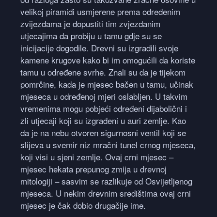
velikoj piramidi usmjerene prema određenim
zvijezdama je dopustiti tim zvjezdanim
utjecajima da probiju u tamu gdje su se
inicijacije dogodile. Drevni su izgradili svoje
kamene krugove kako bi im omogućili da koriste
tamu u određene svrhe. Znali su da je tijekom
pomrčine, kada je mjesec bačen u tamu, učinak
mjeseca u određenoj mjeri oslabljen. U takvim
vremenima mogu pobjeći određeni dijabolični i
zli utjecaji koji su izgrađeni u auri zemlje. Kao
da je na nebu otvoren sigurnosni ventil koji se
slijeva u svemir niz mračni tunel crnog mjeseca,
koji visi u sjeni zemlje. Ovaj crni mjesec –
mjesec hekata prepunog zmija u drevnoj
mitologiji – sasvim se razlikuje od Osvijetljenog
mjeseca. U nekim drevnim središtima ovaj crni
mjesec je čak dobio drugačije ime.