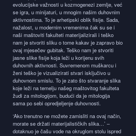
evolucijske važnosti u kozmogenezi zemlje, već
se igra, u minijaturi, u mnogim našim duhovnim
aktivnostima. To je arhetipski oblik fisije. Sada,
nažalost, u modernim vremenima čak su se i
naši maštoviti fakulteti materijalizirali i teško
nam je stvoriti sliku o tome kakav je zapravo bio
ovaj mjesečev gubitak. Teško nam je stvoriti
jasne slike fisije koja leži u korijenu svih
duhovnih aktivnosti. Suvremenom muškarcu i
ženi teško je vizualizirati stvari isključivo u
duhovnom smislu. To je zato što stvaranje slika
koje leži na temelju našeg maštovitog fakulteta
žudi za mitologijom, budući da je mitologija
sama po sebi opredjeljenje duhovnosti.
‘Ako trenutno ne možete zamisliti na ovaj način,
morate se držati materijalističkih slika…’ –
dotaknuo je čašu vode na okruglom stolu ispred