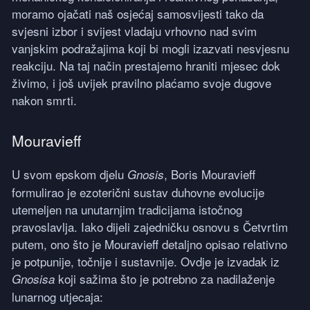
moramo ojačati naš osjećaj samosvijesti tako da
svjesni izbor i svijest vladaju vrhovno nad svim
vanjskim podražajima koji bi mogli izazvati nesvjesnu
reakciju. Na taj način prestajemo hraniti mjesec dok
živimo, i još uvijek pravilno plaćamo svoje dugove
nakon smrti.
Mouravieff
U svom epskom djelu
, Boris Mouravieff
Gnosis
formulirao je ezoterični sustav duhovne evolucije
utemeljen na unutarnjim tradicijama istočnog
pravoslavlja. Iako dijeli zajedničku osnovu s Četvrtim
putem, ono što je Mouravieff detaljno opisao relativno
je potpunije, točnije i sustavnije. Ovdje je izvadak iz
koji sažima što je potrebno za nadilaženje
Gnosisa
lunarnog utjecaja: