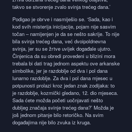
takvo se stvorenje zvalo svinja trećeg dana.’
Podigao je obrve i nasmiješio se. ‘Sada, kao i
kod svih misterija inicijacije, pojam nije sasvim
točan – namijenjen je da se nešto sakrije. To nije
bila svinja trećeg dana, već dvoipoldnevna
svinja, jer su se žrtve uvijek događale ujutro.
Činjenica da su obredi provedeni u blizini mora
trebala bi dati trag jednom aspektu ove arkanske
simbolike, jer je razdoblje od dva i pol dana
lunarno razdoblje. Za dva i pol dana mjesec u
potpunosti prolazi kroz jedan znak zodijaka: to
je razdoblje, kozmički gledano, 12. dio mjeseca.
Sada ćete možda početi uočnjavati nešto
dubljeg značaja svinje trećeg dana?’ Možda je
još jednom pitanje bilo retoričko. Na svim
događajima nije bilo zvuka iz kruga.