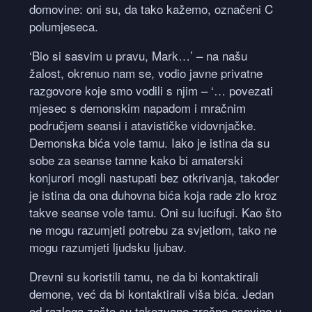
domovine: oni su, da tako kažemo, označeni C
polumjeseca.
‘Bio si sasvim u pravu, Mark…’ – na našu
žalost, okrenuo nam se, vodio javne privatne
razgovore koje smo vodili s njim – ‘… povezati
mjesec s demonskim napadom i mračnim
područjem seansi i atavističke vidovnjačke.
Demonska bića vole tamu. Iako je istina da su
sobe za seanse tamne kako bi amaterski
konjurori mogli nastupati bez otkrivanja, također
je istina da ona duhovna bića koja rade zlo kroz
takve seanse vole tamu. Oni su lucifugi. Kao što
ne mogu razumjeti potrebu za svjetlom, tako ne
mogu razumjeti ljudsku ljubav.
Drevni su koristili tamu, ne da bi kontaktirali
demone, već da bi kontaktirali viša bića. Jedan
od razloga zašto su takozvane zračne osovine u