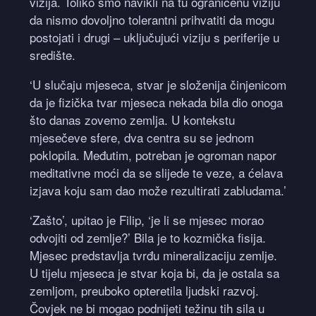
vizija. Toliko smo navikli na tu ograničenu viziju
da nismo dovoljno tolerantni prihvatiti da mogu
postojati i drugi – uključujući viziju s periferije u
središte.
‘U slučaju mjeseca, stvar je složenija činjenicom
da je fizička tvar mjeseca nekada bila dio onoga
što danas zovemo zemlja. U kontekstu
mjesečeve sfere, dva centra su se jednom
poklopila. Međutim, potreban je ogroman napor
meditativne moći da se slijede te veze, a ćelava
izjava koju sam dao može rezultirati zabludama.’
‘Zašto’, upitao je Filip, ‘je li se mjesec morao
odvojiti od zemlje?’ Bila je to kozmička fisija.
Mjesec predstavlja tvrđu mineralizaciju zemlje.
U tijelu mjeseca je stvar koja bi, da je ostala sa
zemljom, preuboko opteretila ljudski razvoj.
Čovjek ne bi mogao podnijeti težinu tih sila u