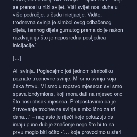
se prenosi u niži svijet. Viši svijet nosi duha u
više područje, u čudu inicijacije. Vidite,
trodnevna svinja je simbol ovog odbačenog
dijela, tamnog dijela gurnutog prema dolje nakon
razdvajanja što je neposredna posljedica
inicijacije.’
[…]
Ali svinja. Pogledajmo još jednom simboliku
poznate trodnevne svinje. Mi smo svinja koja
čeka žrtvu. Mi smo u ropstvo mjesecu: svi smo
spava Endymions, koji mora dati na mjesec ono
što nosi otisak mjeseca. Pretpostavimo da je
žrtvovanje trodnevne svinje simbolično za tri
dana…’ – naglasio je riječi koje pokazuju da
imaju puno dublje značenje nego što bi to na
prvu moglo biti očito -’… koje provodimo u sferi