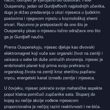
Ouspensky, jedan od Gurdjieffovih najplodnijih učenika,
dugo je držao predavanja o ulozi mjeseca u ljudskim
poslovima i njegovom mjestu u kozmološkoj shemi
stvari. Razumno je pretpostaviti da ono što je
Ouspensky pisao o mjesecu točno odražava ono što
ga je Gurdjieff naučio.
Prema Ouspenskyju, mjesec djeluje kao divovski
elektromagnet koji vuče sav organski život na zemlji i
usisava u sebe bit duše umirućih stvorenja. mjesec je
embrionalni planet koji prima svoju prehranu iz
organskog života na zemlji kroz eteričnu pupčanu
vrpcu, energetski kanal između zemlje i mjeseca.
U čovjeku, mjesec pokreće svoje mehaničke aspekte
poput klatna pomičući zupčanike sata. Stupanj do
kojeg su nečije akcije vođene mjesecom
proporcionalna je nečijoj razini reaktivnosti i ne-bića.