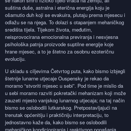
se nakon smrti fizičko tijelo vraća na zemlju, ali
suština duše, astralna i eterična energija koju je
ošamutio duh koji se evakuira, plutaju prema mjesecu i
odlažu se na njega. To dolazi s otapanjem mehaničkog
središta tijela. Tijekom života, međutim,
neisprovocirana emocionalna previranja i nesvjesna
psihološka patnja proizvode suptilne energije koje
hrane mjesec, a to je štetno za osobnu ezoteričnu
evoluciju.
U skladu s ciljevima Četvrtog puta, kako bismo izbjegli
štetnije lunarne utjecaje Ouspensky je rekao da
moramo “stvoriti mjesec u sebi”. Pod time je mislio da
u sebi moramo razviti pokretački mehanizam koji može
zauzeti mjesto vanjskog lunarnog utjecaja; na taj način
bismo se oslobodili lutkarskog. Pretpostavljajući na
trenutak općenitiju i praktičniju interpretaciju, to
jednostavno kaže da, kako bismo se oslobodili
mehaničkog kondicioniranja i reaktivnog ponašanja,